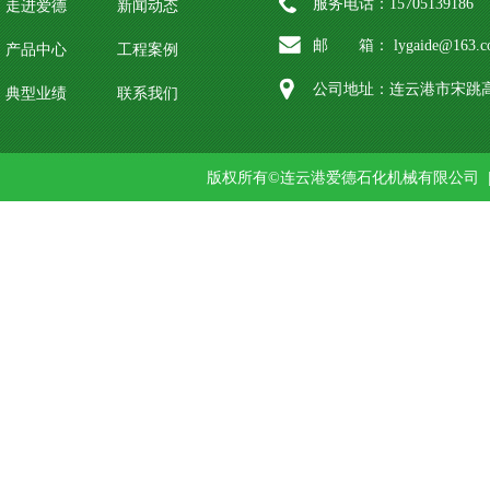
服务电话：15705139186
走进爱德
新闻动态
邮 箱： lygaide@163.c
产品中心
工程案例
公司地址：连云港市宋跳高
典型业绩
联系我们
版权所有©连云港爱德石化机械有限公司 